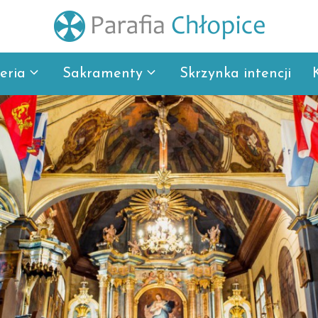
eria
Sakramenty
Skrzynka intencji