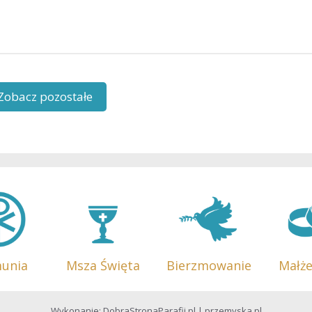
Zobacz pozostałe
munia
Msza Święta
Bierzmowanie
Małż
Wykonanie:
DobraStronaParafii.pl
|
przemyska.pl