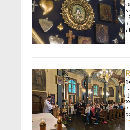
O
5
1
d
z
R
R
c
i 
to
o
p
Cz