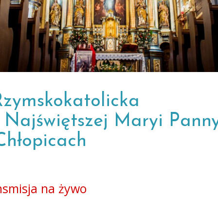
Rzymskokatolicka
 Najświętszej Maryi Pann
Chłopicach
nsmisja na żywo