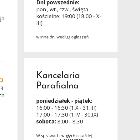
Dni powszednie:
pon., wt., czw., święta
ą
kościelne: 19:00 (18:00 - X-
ja
III)
w inne dni według ogłoszeń
Kancelaria
a
Parafialna
–3
ch
poniedziałek - piątek:
16:00 - 16:30 (1.X - 31.III)
17:00 - 17:30 (1.IV - 30.IX)
sobota:
8:00 - 8:30
W sprawach nagłych o każdej