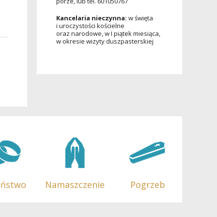
porze, lub tel. 601050767
Kancelaria nieczynna:
w święta
i uroczystości kościelne
oraz narodowe, w I piątek miesiąca,
w okresie wizyty duszpasterskiej
eństwo
Namaszczenie
Pogrzeb