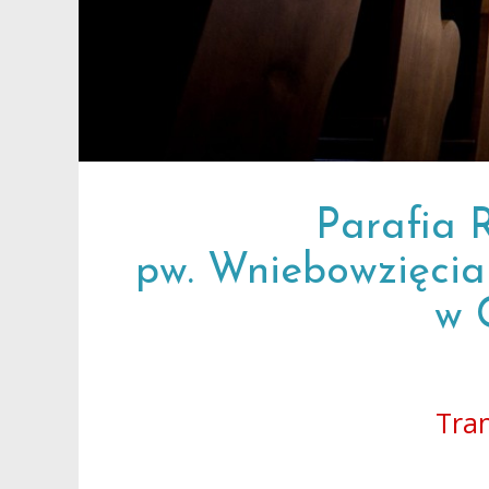
Parafia 
pw. Wniebowzięcia
w 
Tra