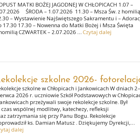
DPUST MATKI BOŻEJ JAGODNEJ W CHŁOPICACH 1.07 –
.07.2026 ŚRODA – 1.07.2026 11.30 – Msza Św. z homili
2.30 – Wystawienie Najświętszego Sakramentu i – Adorac
o 17.30 17.30 – Nowenna do Matki Bożej i Msza Święta
 homilią CZWARTEK – 2.07.2026 …
Czytaj dalej
ekolekcje szkolne 2026- fotorelacj
ekolekcje szkolne w Chłopicach i Jankowicach W dniach 2
zerwca 2026 r. uczniowie Szkół Podstawowych w Chłopica
Jankowicach przeżywali swoje rekolekcje szkolne. Był
 czas wspólnej modlitwy, katechezy, refleksji
raz zatrzymania się przy Panu Bogu. Rekolekcje
oprowadził ks. Damian Matusz . Dziękujemy Dyrekcji,…
ytaj dalej