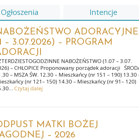
Ogłoszenia
Intencje
NABOŻEŃSTWO ADORACYJNE
1 – 3.07.2026) – PROGRAM
ADORACJI
ZTERDZIESTOGODZINNE NABOŻEŃSTWO (1.07 – 3.07.
026) – CHŁOPICE Proponowany porządek adoracji ŚRO
1.30 – MSZA ŚW. 12.30 – Mieszkańcy (nr 151 – 190) 13.30 
ieszkańcy (nr 121– 150) 14.30 – Mieszkańcy (nr 91– 120)
5.30…
Czytaj dalej
ODPUST MATKI BOŻEJ
JAGODNEJ – 2026