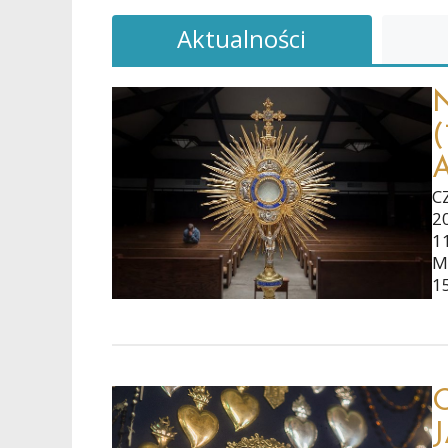
Aktualności
(
C
2
1
M
1