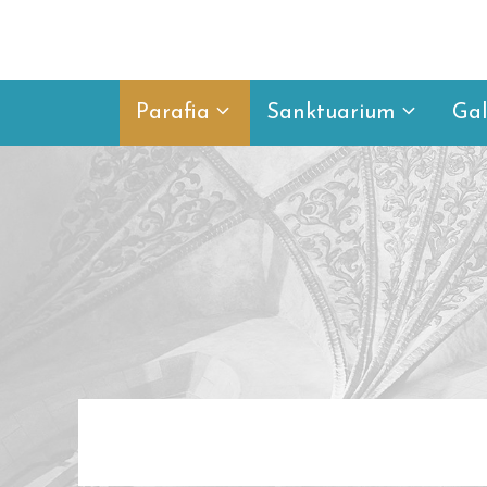
Przejdź
do
treści
Parafia
Sanktuarium
Gal