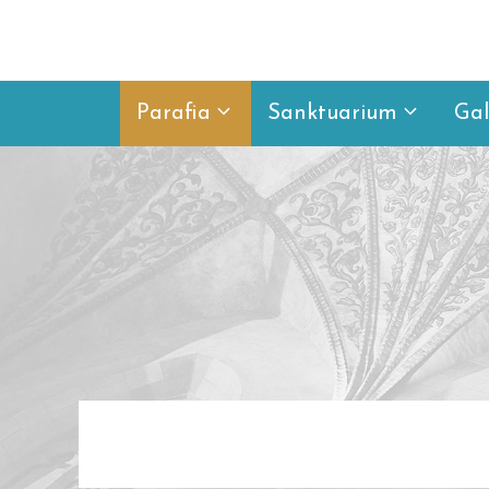
Przejdź
do
treści
Parafia
Sanktuarium
Gal