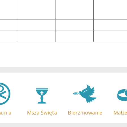
munia
Msza Święta
Bierzmowanie
Małż