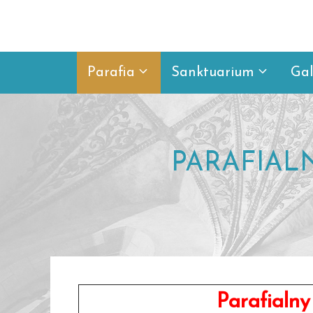
Przejdź
do
treści
Parafia
Sanktuarium
Gal
PARAFIAL
Parafialny