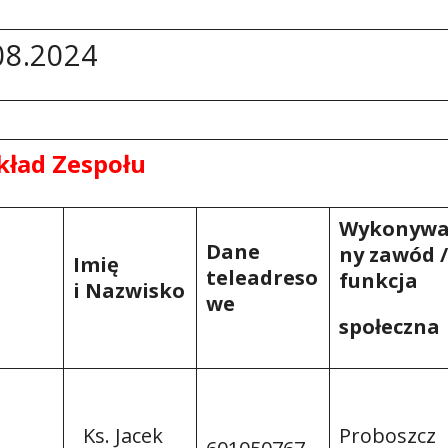
08.2024
kład Zespołu
Wykonyw
Dane
ny
zawód /
Imię
teleadreso
funkcja
i Nazwisko
we
społeczna
Ks. Jacek
Proboszcz