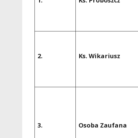
1.
Ks. Proboszcz
2.
Ks. Wikariusz
3.
Osoba Zaufana