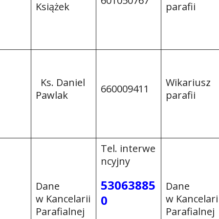
601050767
Książek
parafii
Ks. Daniel
Wikariusz
660009411
Pawlak
parafii
Tel. interwe
ncyjny
53063885
Dane
Dane
w Kancelarii
0
w Kancelari
Parafialnej
Parafialnej