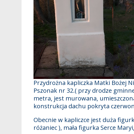
Przydrożna kapliczka Matki Bożej N
Pszonak nr 32.( przy drodze gminnej
metra, jest murowana, umieszczona
konstrukcja dachu pokryta czerwo
Obecnie w kapliczce jest duża figur
różaniec ), mała figurka Serce Maryi