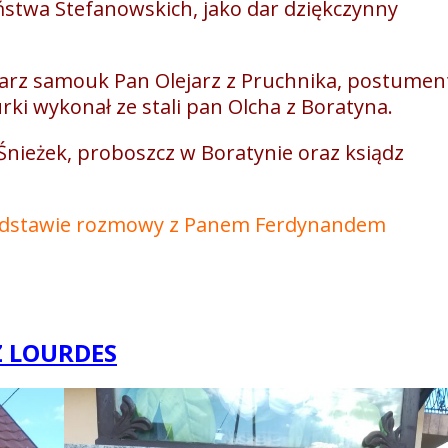
ństwa Stefanowskich, jako dar dziękczynny
iarz samouk Pan Olejarz z Pruchnika, postume
urki wykonał ze stali pan Olcha z Boratyna.
 Śnieżek, proboszcz w Boratynie oraz ksiądz
podstawie rozmowy z Panem Ferdynandem
Z LOURDES