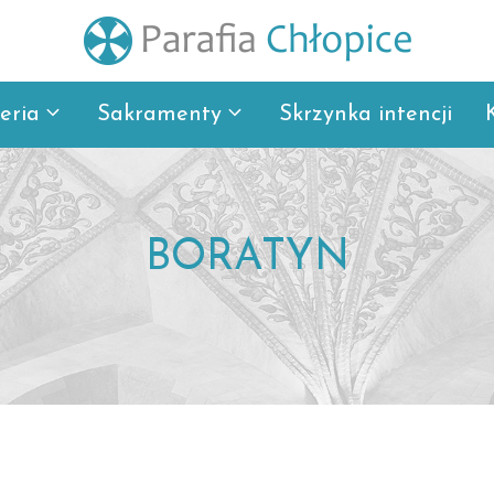
eria
Sakramenty
Skrzynka intencji
BORATYN