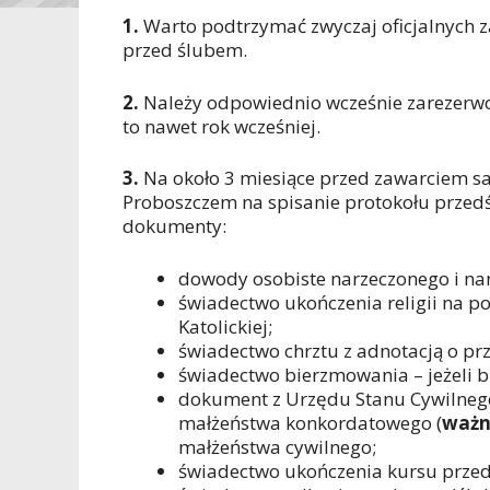
1.
Warto podtrzymać zwyczaj oficjalnych za
przed ślubem.
2.
Należy odpowiednio wcześnie zarezerwow
to nawet rok wcześniej.
3.
Na około 3 miesiące przed zawarciem s
Proboszczem na spisanie protokołu przedś
dokumenty:
dowody osobiste narzeczonego i nar
świadectwo ukończenia religii na poz
Katolickiej;
świadectwo chrztu z adnotacją o pr
świadectwo bierzmowania – jeżeli br
dokument z Urzędu Stanu Cywilnego
małżeństwa konkordatowego (
ważn
małżeństwa cywilnego;
świadectwo ukończenia kursu prze