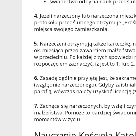
świadectwo odbycia nauk przedślub
4.
Jeżeli narzeczony lub narzeczona mieszk
protokołu przedślubnego otrzymuje „Prośb
miejsca swojego zamieszkania.
5.
Narzeczeni otrzymują także karteczkę, n
ok. miesiąca przed zawarciem małżeństwa,
w przededniu. Po każdej z tych spowiedzi 
rozpoczęciem zaznaczyć, iż jest to 1. lub 
6.
Zasadą ogólnie przyjętą jest, że sakram
(względnie narzeczonego). Gdyby zaistnia
parafią, wówczas należy uzyskać licencję (
7.
Zachęca się narzeczonych, by wzięli czy
małżeństwa. Pomoże to bardziej świadomie,
momentów w życiu.
Nauczanie Kościoła Kato