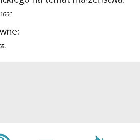
-1666.
awne:
65.