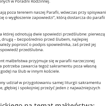
nych w Poradni Rodzinnej.
ają poza terenem naszej Parafii, wówczas przy spisywan
ę o wygłoszenie zapowiedzi”, którą dostarcza do parafii
a której odnotują dwie spowiedzi przedślubne: pierwszą
 drugą – bezpośrednio przed ślubem, najlepiej
należy poprosić o podpis spowiednika, zaś przed jej
2. spowiedź przedślubna.
ent małżeństwa przyjmuje się w parafii narzeczonej
ła potrzeba zawarcia tegoż sakramentu poza własną
zgodę) na ślub w innym kościele.
nny udział w przygotowaniu samej liturgii sakramentu
 głębiej i spokojniej przeżyć jeden z najważniejszych
lickiego na temat małżeństwa: