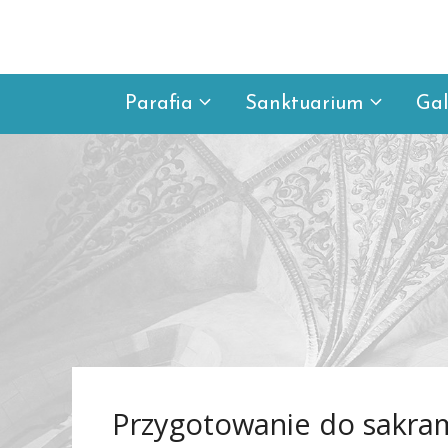
Przejdź
do
treści
Parafia
Sanktuarium
Gal
Przygotowanie do sakra