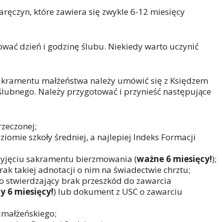
ręczyn, które zawiera się zwykle 6-12 miesięcy
ać dzień i godzinę ślubu. Niekiedy warto uczynić
akramentu małżeństwa należy umówić się z Księdzem
lubnego. Należy przygotować i przynieść następujące
zeczonej;
iomie szkoły średniej, a najlepiej Indeks Formacji
zyjęciu sakramentu bierzmowania (
ważne 6 miesięcy!
);
ak takiej adnotacji o nim na świadectwie chrztu;
 stwierdzający brak przeszkód do zawarcia
y 6 miesięcy!
) lub dokument z USC o zawarciu
dmałżeńskiego;