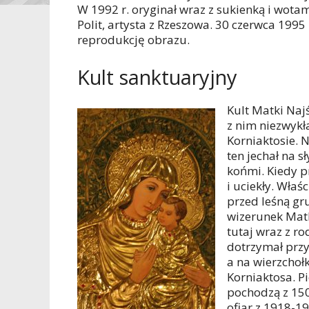
W 1992 r. oryginał wraz z sukienką i wot
Polit, artysta z Rzeszowa. 30 czerwca 1995
reprodukcję obrazu.
Kult sanktuaryjny
Kult Matki Naj
z nim niezwyk
Korniaktosie. 
ten jechał na 
końmi. Kiedy pr
i uciekły. Właś
przed leśną gr
wizerunek Matki
tutaj wraz z r
dotrzymał przy
a na wierzcho
Korniaktosa. P
pochodzą z 150
ofiar z 1918-1