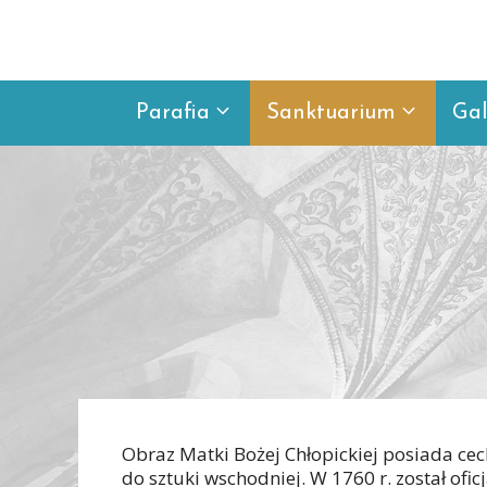
Przejdź
do
treści
Parafia
Sanktuarium
Gal
Obraz Matki Bożej Chłopickiej posiada cec
do sztuki wschodniej. W 1760 r. został ofi