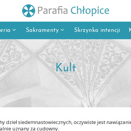
eria
Sakramenty
Skrzynka intencji
Kult
hy dzieł siedemnastowiecznych, oczywiste jest nawiązani
cjalnie uznany za cudowny.