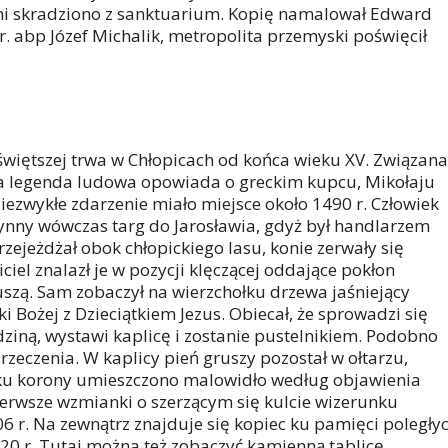
ami skradziono z sanktuarium. Kopię namalował Edward
 r. abp Józef Michalik, metropolita przemyski poświęcił
świętszej trwa w Chłopicach od końca wieku XV. Związana
ła legenda ludowa opowiada o greckim kupcu, Mikołaju
Niezwykłe zdarzenie miało miejsce około 1490 r. Człowiek
słynny wówczas targ do Jarosławia, gdyż był handlarzem
zejeżdżał obok chłopickiego lasu, konie zerwały się
ciciel znalazł je w pozycji klęczącej oddające pokłon
uszą. Sam zobaczył na wierzchołku drzewa jaśniejący
 Bożej z Dzieciątkiem Jezus. Obiecał, że sprowadzi się
odziną, wystawi kaplicę i zostanie pustelnikiem. Podobno
rzeczenia. W kaplicy pień gruszy pozostał w ołtarzu,
łku korony umieszczono malowidło według objawienia
ierwsze wzmianki o szerzącym się kulcie wizerunku
6 r. Na zewnątrz znajduje się kopiec ku pamięci poległy
920 r. Tutaj można też zobaczyć kamienną tablicę