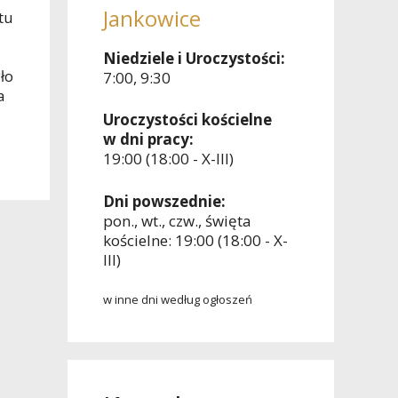
Jankowice
tu
Niedziele i Uroczystości:
ło
7:00, 9:30
a
Uroczystości kościelne
w dni pracy:
19:00 (18:00 - X-III)
Dni powszednie:
pon., wt., czw., święta
kościelne: 19:00 (18:00 - X-
III)
w inne dni według ogłoszeń