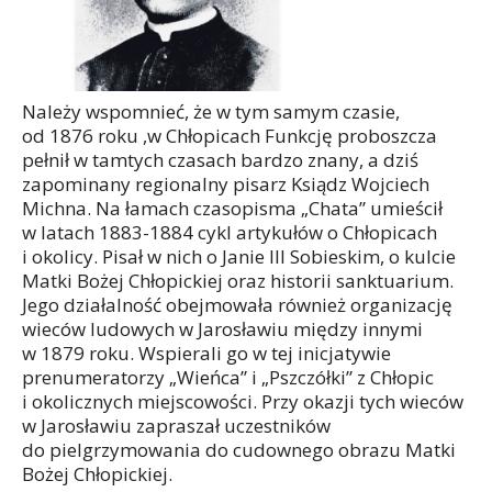
Należy wspomnieć, że w tym samym czasie,
od 1876 roku ,w Chłopicach Funkcję proboszcza
pełnił w tamtych czasach bardzo znany, a dziś
zapominany regionalny pisarz Ksiądz Wojciech
Michna. Na łamach czasopisma „Chata” umieścił
w latach 1883-1884 cykl artykułów o Chłopicach
i okolicy. Pisał w nich o Janie III Sobieskim, o kulcie
Matki Bożej Chłopickiej oraz historii sanktuarium.
Jego działalność obejmowała również organizację
wieców ludowych w Jarosławiu między innymi
w 1879 roku. Wspierali go w tej inicjatywie
prenumeratorzy „Wieńca” i „Pszczółki” z Chłopic
i okolicznych miejscowości. Przy okazji tych wieców
w Jarosławiu zapraszał uczestników
do pielgrzymowania do cudownego obrazu Matki
Bożej Chłopickiej.