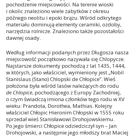
pochodzenie miejscowości. Na terenie wioski
i okolic znaleziono wiele zabytków z okresu
późnego neolitu i epoki brązu. Wśród odkrytego
materiału dominują elementy ceramiki, ozdoby,
narzędzia rolnicze. Znaleziono także pozostałości
dawnej osady.
Według informacji podanych przez Długosza nasza
miejscowość początkowo nazywała się Chlopycze.
Najstarsze dokumenty pochodzą z lat 1435, 1444,
w których, jako właściciel, wymieniony jest „Nobil
Stanislaus (Stano) Chlopski de Chłopice”. Wieś
położona była wśród lasów należących do rodu
de Chlopice
, pochodzącego z Europy Zachodniej,
o czym świadczą imiona członków tego rodu w XV
wieku: Prandota, Dorothea, Mathias. Kolejny
właściciel Chłopic Hieronim Chłopski w 1555 roku
sprzedał wieś Stanisławowi Drohojowskiemu.
Po jego śmierci Chłopice odziedziczył syn – Jan
Drohojowski, a następnie jego młodszy brat Maciej