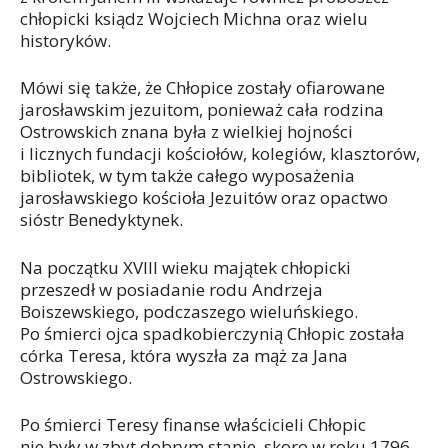
chłopicki ksiądz Wojciech Michna oraz wielu
historyków.
Mówi się także, że Chłopice zostały ofiarowane
jarosławskim jezuitom, ponieważ cała rodzina
Ostrowskich znana była z wielkiej hojności
i licznych fundacji kościołów, kolegiów, klasztorów,
bibliotek, w tym także całego wyposażenia
jarosławskiego kościoła Jezuitów oraz opactwo
sióstr Benedyktynek.
Na początku XVIII wieku majątek chłopicki
przeszedł w posiadanie rodu Andrzeja
Boiszewskiego, podczaszego wieluńskiego.
Po śmierci ojca spadkobierczynią Chłopic została
córka Teresa, która wyszła za mąż za Jana
Ostrowskiego.
Po śmierci Teresy finanse właścicieli Chłopic
nie były w zbyt dobrym stanie, skoro w roku 1796