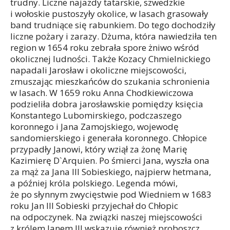
trudny. Liczne najazdy tatarskie, szwedzkie
i wołoskie pustoszyły okolice, w lasach grasowały
band trudniące się rabunkiem. Do tego dochodziły
liczne pożary i zarazy. Dżuma, która nawiedziła ten
region w 1654 roku zebrała spore żniwo wśród
okolicznej ludności. Także Kozacy Chmielnickiego
napadali Jarosław i okoliczne miejscowości,
zmuszając mieszkańców do szukania schronienia
w lasach. W 1659 roku Anna Chodkiewiczowa
podzieliła dobra jarosławskie pomiędzy księcia
Konstantego Lubomirskiego, podczaszego
koronnego i Jana Zamojskiego, wojewodę
sandomierskiego i generała koronnego. Chłopice
przypadły Janowi, który wziął za żonę Marię
Kazimierę D`Arquien. Po śmierci Jana, wyszła ona
za mąż za Jana III Sobieskiego, najpierw hetmana,
a później króla polskiego. Legenda mówi,
że po słynnym zwycięstwie pod Wiedniem w 1683
roku Jan III Sobieski przyjechał do Chłopic
na odpoczynek. Na związki naszej miejscowości
z królem Janem III wskazuje również proboszcz