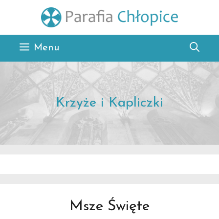
Przejdź
do
treści
Menu
Krzyże i Kapliczki
Msze Święte