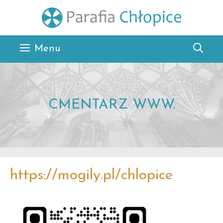
Przejdź
do
treści
Menu
CMENTARZ WWW.
https://mogily.pl/chlopice